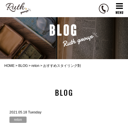
R
u
t
h
g
r
o
u
p
HOME
>
BLOG
>
reton
>
おすすめスタイリング剤
BLOG
2021.05.18 Tuesday
reton