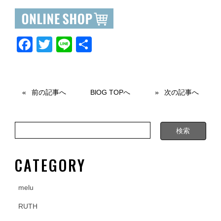
F
T
Li
共
a
wi
n
有
c
tt
e
e
er
前の記事へ
BlOG TOPへ
次の記事へ
b
o
o
k
CATEGORY
melu
RUTH