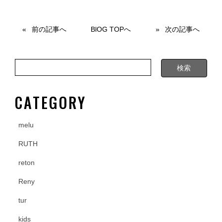
c
tt
e
e
er
前の記事へ
BlOG TOPへ
次の記事へ
b
o
o
k
CATEGORY
melu
RUTH
reton
Reny
tur
kids