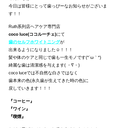
今日は皆様にとって歯っぴーなお知らせがございま
す！！
Ruth系列店ヘアケア専門店
coco luce(ココルーチェ)
にて
歯のセルフホワイトニング
が
出来るようになりました☺︎！！！
髪や体のケアと同じで歯も一生モノです(*´ω｀*)
綺麗な歯は清潔感を与えます( ・∇・)
coco luceでは不自然な白さではなく
歯本来の色(永久歯が生えてきた時の色)に
戻していきます！！！
『コーヒー』
『ワイン』
『喫煙』