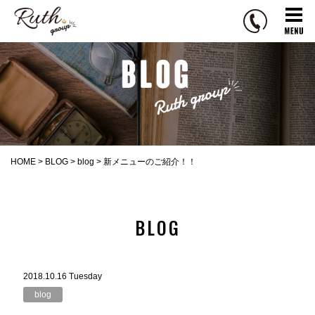
R
u
t
h
g
r
o
u
p
HOME
>
BLOG
>
blog
>
新メニューのご紹介！！
BLOG
2018.10.16 Tuesday
blog