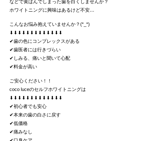
などで黄ばんでしまった歯を白くしませんか？
ホワイトニングに興味はあるけど不安…
こんなお悩み抱えていませんか？(*_*)
⬇︎⬇︎⬇︎⬇︎⬇︎⬇︎⬇︎⬇︎⬇︎⬇︎⬇︎⬇︎⬇︎
✔︎歯の色にコンプレックスがある
✔︎歯医者には行きづらい
✔︎しみる、痛いと聞いて心配
✔︎料金が高い
ご安心ください！！
coco luceのセルフホワイトニングは
⬇︎⬇︎⬇︎⬇︎⬇︎⬇︎⬇︎⬇︎⬇︎⬇︎⬇︎⬇︎⬇︎
✔︎初心者でも安心
✔︎本来の歯の白さに戻す
✔︎低価格
✔︎痛みなし
✔︎口臭ケア