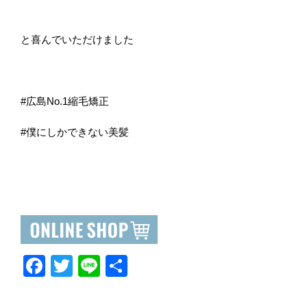
と喜んでいただけました
#広島No.1縮毛矯正
#僕にしかできない美髪
F
T
Li
共
a
wi
n
有