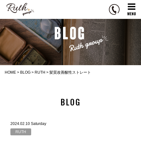
R
u
t
h
g
r
o
u
p
HOME
>
BLOG
>
RUTH
>
髪質改善酸性ストレート
BLOG
2024.02.10 Saturday
RUTH