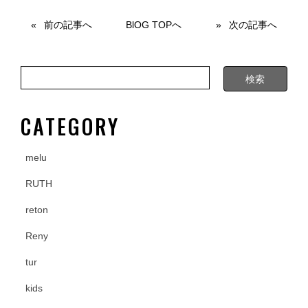
c
tt
e
e
er
前の記事へ
BlOG TOPへ
次の記事へ
b
o
o
k
CATEGORY
melu
RUTH
reton
Reny
tur
kids