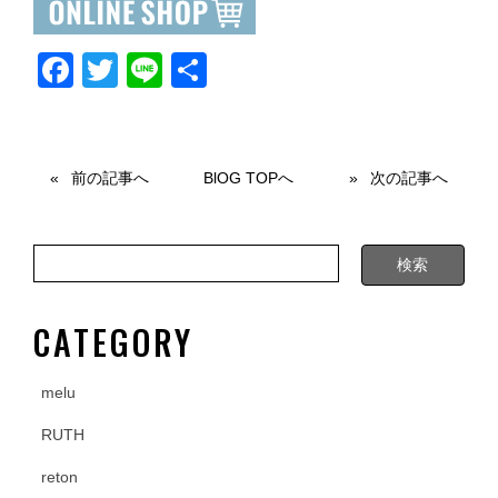
F
T
Li
共
a
wi
n
有
c
tt
e
e
er
前の記事へ
BlOG TOPへ
次の記事へ
b
o
o
k
CATEGORY
melu
RUTH
reton