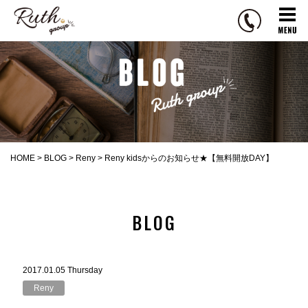
R
u
t
h
g
r
o
u
p
HOME
>
BLOG
>
Reny
>
Reny kidsからのお知らせ★【無料開放DAY】
BLOG
2017.01.05 Thursday
Reny