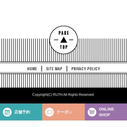
HOME
SITE MAP
PRIVACY POLICY
Copyright(C) RUTH All Rights Reserved.
ONLINE
店舗予約
クーポン
SHOP