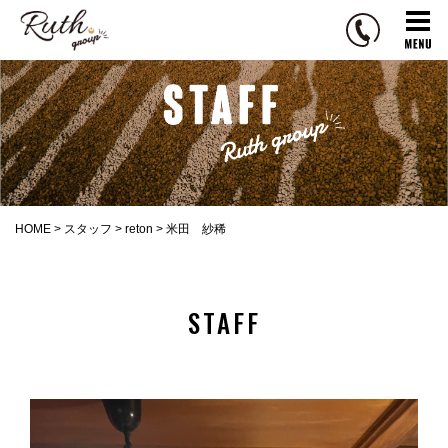
R
u
t
h
g
r
o
u
p
HOME
>
スタッフ
>
reton
>
米田 紗稀
STAFF