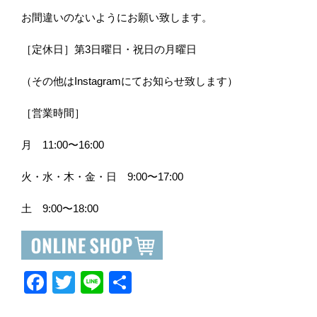
お間違いのないようにお願い致します。
［定休日］第
3
日曜日・祝日の月曜日
（その他は
Instagram
にてお知らせ致します）
［営業時間］
月
11:00
〜
16:00
火・水・木・金・日
9:00
〜
17:00
土
9:00
〜
18:00
F
T
Li
共
a
wi
n
有