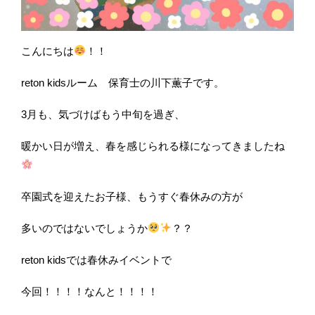
こんにちは
！！
reton kids
ルーム 保育士の川下薫子です。
3
月も、気づけばもう中旬を過ぎ、
暖かい日が増え、春を感じられる様に
なってきましたね
卒園式を迎えたお子様、もうすぐ春休みの方が
多いのではないでしょうか
？？
reton kids
では春休みイベントで
今回！！！！なんと！！！！