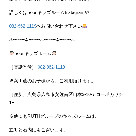
詳しくは
reton
キッズルームInstagramや
082-962-1119
へお問い合わせ下さい
✼••┈┈••✼••┈┈••✼••┈┈••✼••┈┈••✼
reton
キッズルーム
［電話番号］
082-962-1119
※
満１歳のお子様から、ご利用頂けます。
［住所］広島県広島市安佐南区山本
3-10-7
コーポカワチ
1F
※
他にも
RUTH
グループのキッズルームは、
立町と石内にもございます。