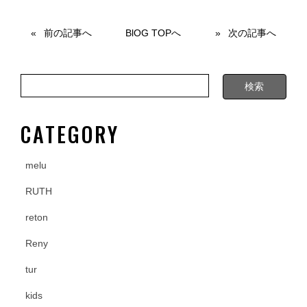
c
tt
e
e
er
前の記事へ
BlOG TOPへ
次の記事へ
b
o
o
k
CATEGORY
melu
RUTH
reton
Reny
tur
kids