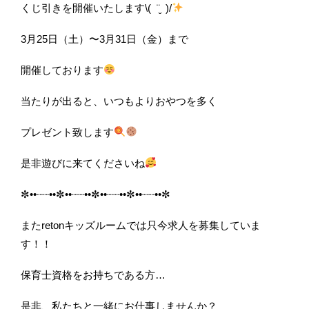
くじ引きを開催いたします
\(
¨̮
)/
3
月
25
日（土）〜
3
月
31
日（金）まで
開催しております
当たりが出ると、いつもよりおやつを多く
プレゼント致します
是非遊びに来てくださいね
✼••┈┈••✼••┈┈••✼••┈┈••✼••┈┈••✼
また
reton
キッズルームでは只今求人を
募集していま
す！！
保育士資格をお持ちである方
…
是非、私たちと一緒にお仕事しませんか？