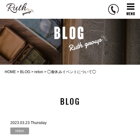
R
u
t
h
g
r
o
u
p
HOME
>
BLOG
>
reton
>
◯春休みイベントについて◯
BLOG
2023.03.23 Thursday
reton