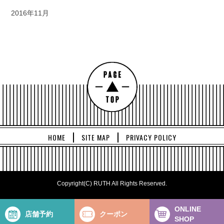
2016年11月
HOME
SITE MAP
PRIVACY POLICY
Copyright(C) RUTH All Rights Reserved.
ONLINE
店舗予約
クーポン
SHOP