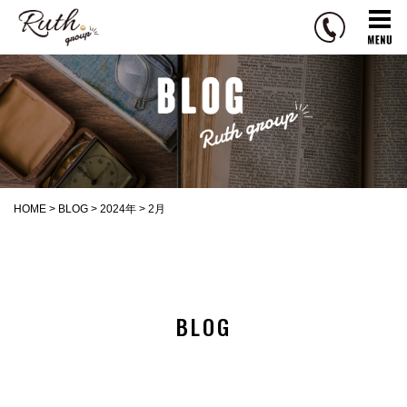
R
u
t
h
g
r
o
u
p
HOME
>
BLOG
>
2024年
>
2月
BLOG