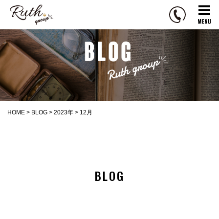
R
u
t
h
g
r
o
u
p
HOME
>
BLOG
>
2023年
>
12月
BLOG