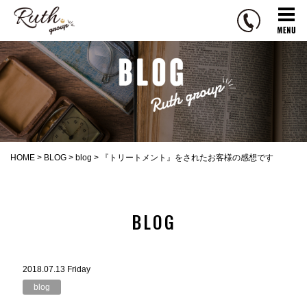
R
u
t
h
g
r
o
u
p
HOME
>
BLOG
>
blog
>
『トリートメント』をされたお客様の感想です
BLOG
2018.07.13 Friday
blog