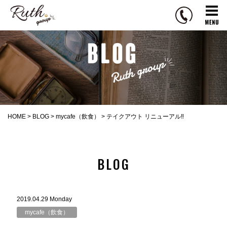
R
u
t
h
g
r
o
u
p
HOME
>
BLOG
>
mycafe（飲食）
>
テイクアウト リニューアル‼︎
BLOG
2019.04.29 Monday
mycafe（飲食）