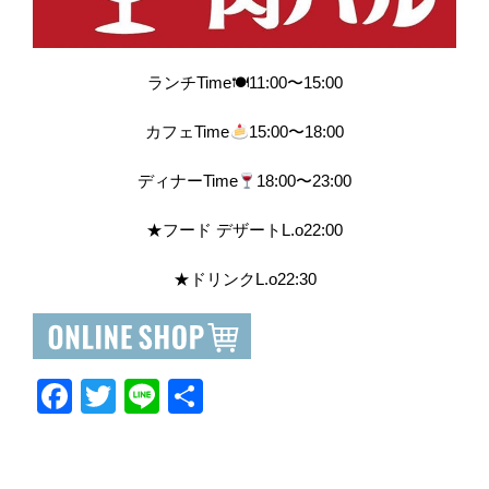
ランチTime🍽11:00〜15:00
カフェTime
15:00〜18:00
ディナーTime
18:00〜23:00
★フード デザートL.o22:00
★ドリンクL.o22:30
F
T
Li
共
a
wi
n
有
c
tt
e