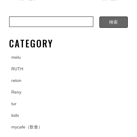
b
o
o
k
CATEGORY
melu
RUTH
reton
Reny
tur
kids
mycafe（飲食）