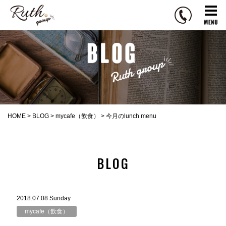
R
u
t
h
g
r
o
u
p
HOME
>
BLOG
>
mycafe（飲食）
>
今月のlunch menu
BLOG
2018.07.08 Sunday
mycafe（飲食）