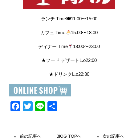
ランチ Time🍽11:00〜15:00
カフェ Time
15:00〜18:00
ディナー Time
18:00〜23:00
★フード デザートL.o22:00
★ドリンクL.o22:30
F
T
Li
共
a
wi
n
有
c
tt
e
e
er
前の記事へ
BlOG TOPへ
次の記事へ