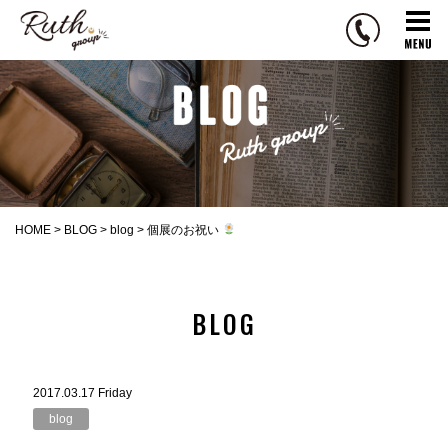
R
u
t
h
g
r
o
u
p
HOME
>
BLOG
>
blog
>
個展のお祝い
BLOG
2017.03.17 Friday
blog