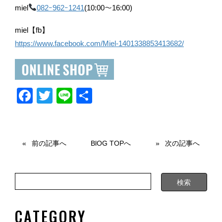
miel
082ｰ962ｰ1241
(10:00～16:00)
miel【fb】
https://www.facebook.com/Miel-1401338853413682/
F
T
Li
共
a
wi
n
有
c
tt
e
e
er
前の記事へ
BlOG TOPへ
次の記事へ
b
o
o
k
CATEGORY