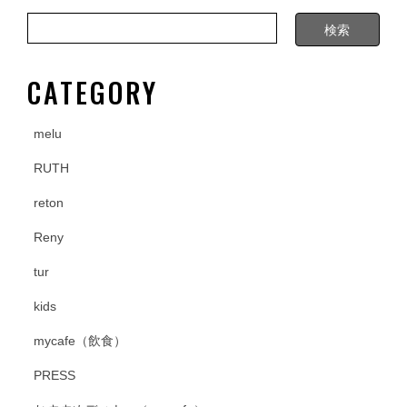
o
o
k
CATEGORY
melu
RUTH
reton
Reny
tur
kids
mycafe（飲食）
PRESS