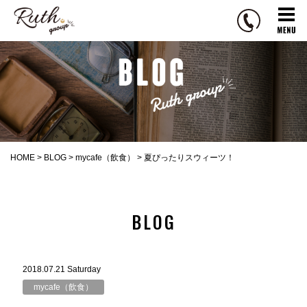
R
u
t
h
g
r
o
u
p
HOME
>
BLOG
>
mycafe（飲食）
>
夏ぴったりスウィーツ！
BLOG
2018.07.21 Saturday
mycafe（飲食）