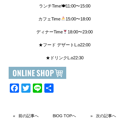
ランチTime🍽11:00〜15:00
カフェTime
15:00〜18:00
ディナーTime
18:00〜23:00
★フード デザートL.o22:00
★ドリンクL.o22:30
F
T
Li
共
a
wi
n
有
c
tt
e
e
er
前の記事へ
BlOG TOPへ
次の記事へ
b