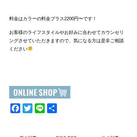
料金はカラーの料金プラス2200円〜です！
お客様のライフスタイルやお好みに合わせてカウンセリ
ングさせていただきますので、気になる方は是非ご相談
ください
F
T
Li
共
a
wi
n
有
c
tt
e