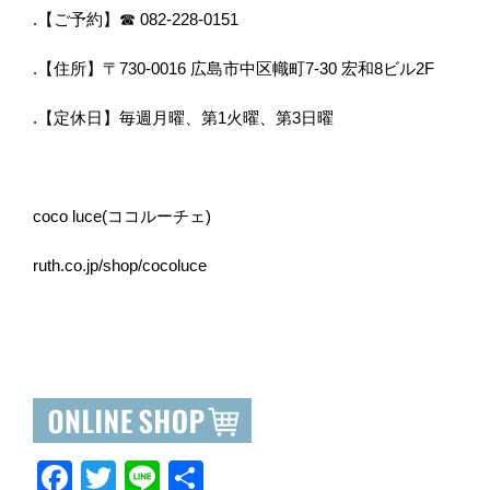
.【ご予約】☎︎ 082-228-0151
.【住所】〒730-0016 広島市中区幟町7-30 宏和8ビル2F
.【定休日】毎週月曜、第1火曜、第3日曜
coco luce(ココルーチェ)
ruth.co.jp/shop/cocoluce
F
T
Li
共