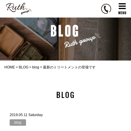
R
u
t
h
g
r
o
u
p
HOME
>
BLOG
>
blog
>
最新のトリートメントの登場です
BLOG
2019.05.11 Saturday
blog