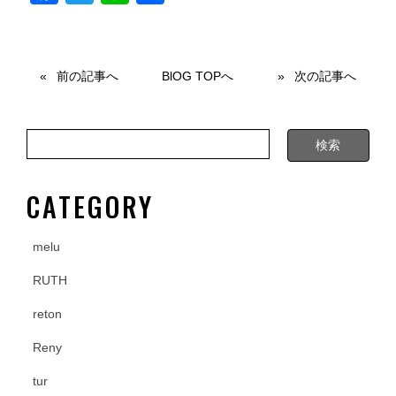
a
wi
n
有
c
tt
e
e
er
前の記事へ
BlOG TOPへ
次の記事へ
b
o
o
k
CATEGORY
melu
RUTH
reton
Reny
tur