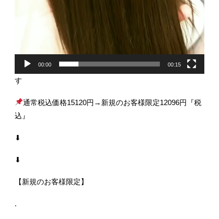
00:00
00:15
す
通常税込価格15120円→新規のお客様限定12096円『税
込』
⬇︎
⬇︎
【新規のお客様限定】
.