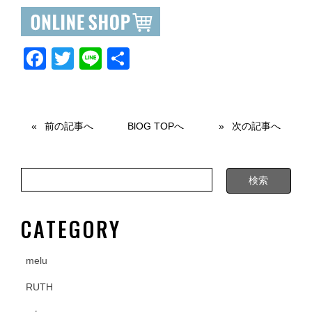
F
T
Li
共
a
wi
n
有
c
tt
e
e
er
前の記事へ
BlOG TOPへ
次の記事へ
b
o
o
k
CATEGORY
melu
RUTH