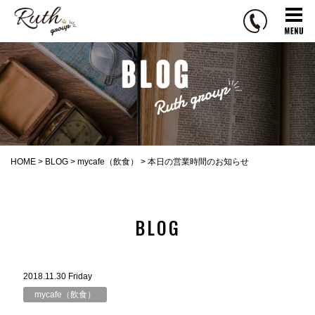
R
u
t
h
g
r
o
u
p
HOME
>
BLOG
>
mycafe（飲食）
>
本日の営業時間のお知らせ
BLOG
2018.11.30 Friday
mycafe（飲食）