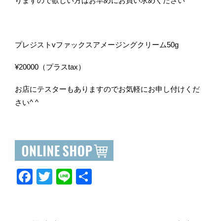
りますので欲しい方はお早めにお買い求めください^ ^
プレジストvファックスアメージングクリーム50g
¥20000（プラスtax）
お店にテスターもありますのでお気軽にお申し付けくだ
さい^ ^
F
T
Li
共
a
wi
n
有
c
tt
e