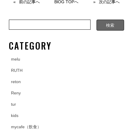
e
er
前の記事へ
BlOG TOPへ
次の記事へ
b
o
o
k
CATEGORY
melu
RUTH
reton
Reny
tur
kids
mycafe（飲食）