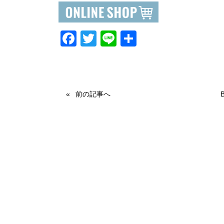
F
T
Li
共
a
wi
n
有
c
tt
e
e
er
前の記事へ
b
o
o
k