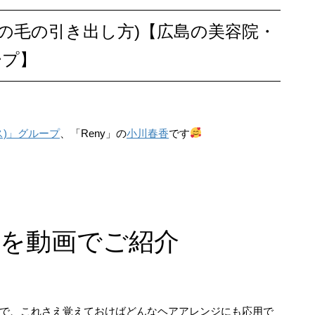
ープ】
ス)」グループ
、「
Reny」の
小川春香
です
ジを動画でご紹介
で、これさえ覚えておけばどんなヘアアレンジにも応用で