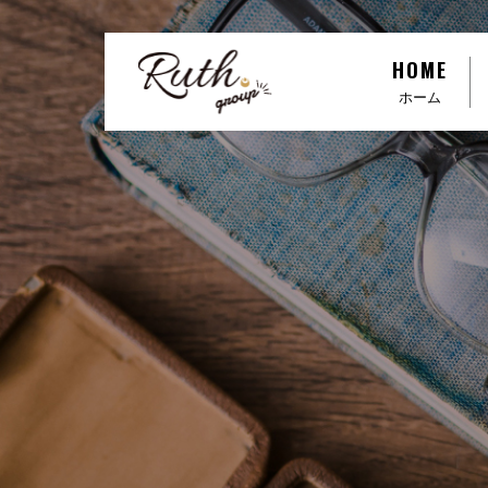
R
HOME
u
ホーム
t
h
g
r
o
u
p