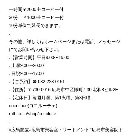
一時間￥2000
コーヒー付
30分 ￥1000
コーヒー付
10分単位で延長できます。
.
その他、詳しくはホームページまたは電話、メッセージ
にてお問い合わせ下さい。
.【営業時間】平日9:00〜19:00
. 土曜9:00〜20:00
. 日祝9:00〜17:00
.【ご予約】☎︎ 082-228-0151
.【住所】〒730-0016 広島市中区幟町7-30 宏和8ビル2F
.【定休日】毎週月曜、第1火曜、第3日曜
coco luce(ココルーチェ)
ruth.co.jp/shop/cocoluce
.
#広島艶髪#広島市美容室トリートメント#広島市美容院ト