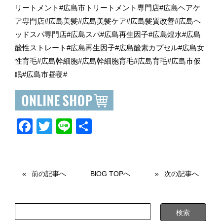
リートメント#広島市トリートメント専門店#広島ヘアケ
ア専門店#広島美髪#広島美髪ケア#広島髪質改善#広島ヘ
ッドスパ専門店#広島スパ#広島再生因子#広島煌水#広島
酸性ストレート#広島再生因子#広島酸素カプセル#広島女
性育毛#広島幹細胞#広島幹細胞育毛#広島育毛#広島市仮
眠#広島市昼寝#
F
T
Li
共
a
wi
n
有
c
tt
e
e
er
前の記事へ
BlOG TOPへ
次の記事へ
b
o
o