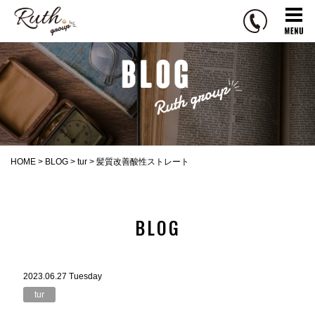
R
u
t
h
g
r
o
u
p
HOME
>
BLOG
>
tur
>
髪質改善酸性ストレート
BLOG
2023.06.27 Tuesday
tur