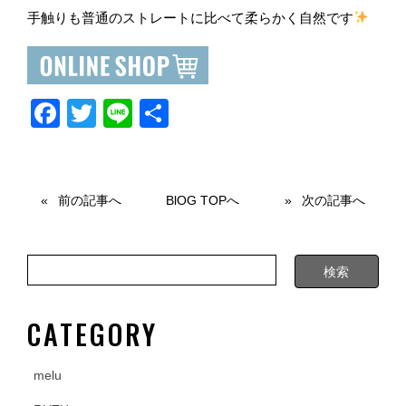
手触りも普通のストレートに比べて柔らかく自然です
F
T
Li
共
a
wi
n
有
c
tt
e
e
er
前の記事へ
BlOG TOPへ
次の記事へ
b
o
o
k
CATEGORY
melu