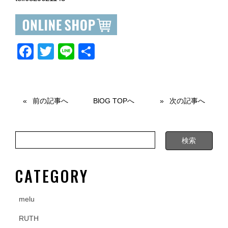
F
T
Li
共
a
wi
n
有
c
tt
e
e
er
前の記事へ
BlOG TOPへ
次の記事へ
b
o
o
k
CATEGORY
melu
RUTH