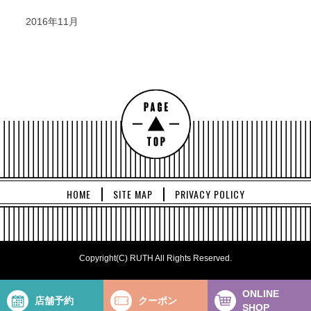
2016年11月
HOME
SITE MAP
PRIVACY POLICY
Copyright(C) RUTH All Rights Reserved.
ONLINE
店舗予約
クーポン
SHOP