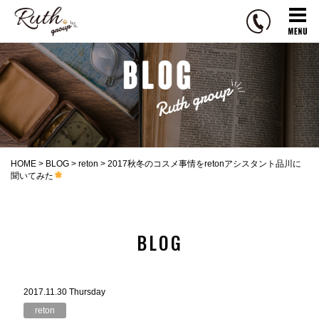
R
u
t
h
g
r
o
u
p
HOME
>
BLOG
>
reton
>
2017秋冬のコスメ事情をretonアシスタント品川に
聞いてみた
BLOG
2017.11.30 Thursday
reton