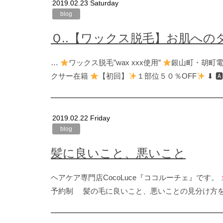
2019.02.23 Saturday
blog
Ｑ..【ワックス脱毛】お肌へ
…
ワックス脱毛”wax xxx使用”
銀山町・胡町電
クサー在籍
【
初回】
１部位５０％OFF
⬇︎ 🅰
2019.02.22 Friday
blog
髪に良いこと、悪いこと
ヘアケア専門店CocoLuce『ココルーチェ』です。
予約制 髪の毛に良いこと、悪いことの見分け方を紹