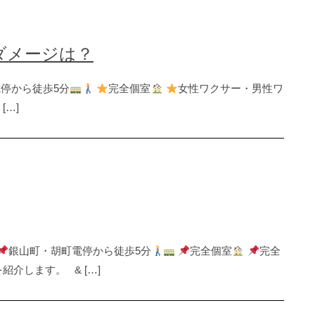
のダメージは？
停から徒歩5分
完全個室
女性ワクサー・男性ワ
 […]
銀山町・胡町電停から徒歩5分
完全個室
完全
介します。 & […]