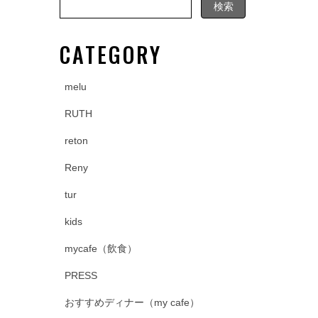
CATEGORY
melu
RUTH
reton
Reny
tur
kids
mycafe（飲食）
PRESS
おすすめディナー（my cafe）