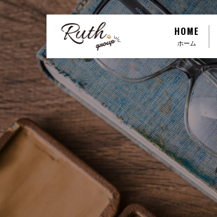
R
HOME
u
ホーム
t
h
g
r
o
u
p